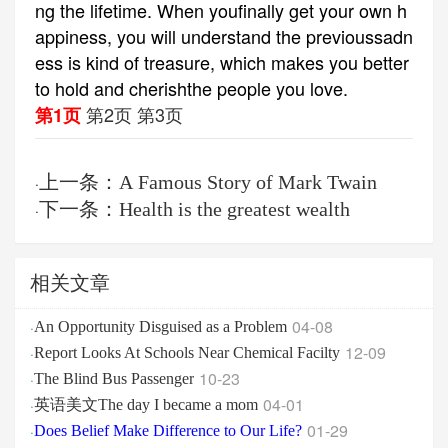
ng the lifetime. When youfinally get your own h
appiness, you will understand the previoussadn
ess is kind of treasure, which makes you better
to hold and cherishthe people you love.
第2页
第3页
第1页
上一条：A Famous Story of Mark Twain
·
下一条：Health is the greatest wealth
·
相关文章
04-08
·
An Opportunity Disguised as a Problem
12-09
·
Report Looks At Schools Near Chemical Facilty
10-23
·
The Blind Bus Passenger
04-01
·
英语美文The day I became a mom
01-29
·
Does Belief Make Difference to Our Life?