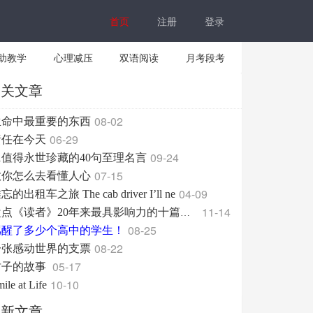
首页
注册
登录
助教学
心理减压
双语阅读
月考段考
相关文章
08-02
生命中最重要的东西
06-29
责任在今天
09-24
1值得永世珍藏的40句至理名言
07-15
教你怎么去看懂人心
04-09
忘的出租车之旅 The cab driver I’ll ne
11-14
盘点《读者》20年来最具影响力的十篇文章
08-25
骂醒了多少个高中的学生！
08-22
一张感动世界的支票
05-17
竹子的故事
10-10
ile at Life
最新文章