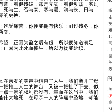
有常；看似残破，却是完满；看似动荡，实则
、死与生、否与泰、寒与暖、消与长、日与
·
零的更换。
·
·
；饱受痛苦，你便能拥有快乐；耐过残冬，你
·
难
新春。
·
希望，正因为盈之后有虚，所以便知道满足；
·
；正因为此死而彼生，所以万物能延续。
·
·
·
·
又在亲友的哭声中结束了人生，我们离开了母
一把推上人生的舞台，又被一把扯了下去。似
·
一点干涉的权利都没有。幸而在这当中，我们
·
(
能伟大地死；在母亲一人的阵痛中坠地，却能
·
·
Mo