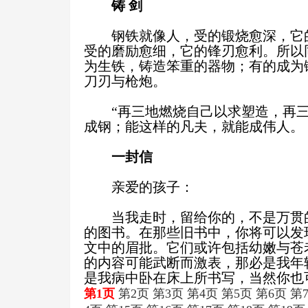
铸
剑
钢铁就像人，受的锻烧愈深，它
受的磨励愈细，它的锋刃愈利。所以
为生铁，铸造笨重的器物；有的成为
刀刃与枪炮。
“再三地燃烧自己以求塑造，再
成钢；能这样的凡夫，就能成伟人。
一封信
亲爱的孩子：
当我走时，留给你的，不是万贯
的图书。在那些旧书中，你将可以发
文中的眉批。它们或许包括幼嫩与苍
的内容可能武断而激表，那必是我年
是我病中卧在床上所书写，当然你也
第1页
第2页
第3页
第4页
第5页
第6页
第