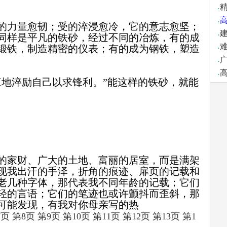
·
·
的力量愈韧；受的淬浸愈冷，它的意志愈坚；
·
同样是平凡的铁砂，经过不同的冶炼，有的成
·
难
锻铁，制造精密的仪表；有的成为钢铁，塑造
·
·
三地淬励自己以求锋利。”能这样的铁砂，就能
的家财、广大的土地、富丽的居室，而是满架
现我出汗的手泽，折角的痕迹、扉页的记载和
老几种字体，那代表我不同年龄的记载；它们
轻的言语；它们的笔迹也或许颤抖而歪斜，那
可能发现，有我对你母亲写的热
7页
第8页
第9页
第10页
第11页
第12页
第13页
第1