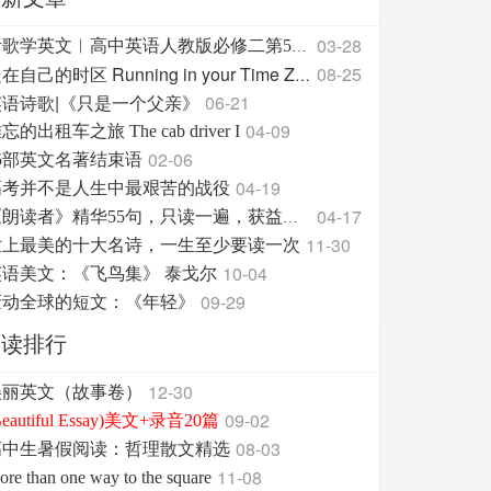
03-28
听歌学英文︱高中英语人教版必修二第5单元 词汇
08-25
走在自己的时区 Running in your Time Zone
英语诗歌|《只是一个父亲》
06-21
04-09
忘的出租车之旅 The cab driver I
02-06
15部英文名著结束语
04-19
高考并不是人生中最艰苦的战役
04-17
《朗读者》精华55句，只读一遍，获益终生！
11-30
世上最美的十大名诗，一生至少要读一次
10-04
英语美文：《飞鸟集》 泰戈尔
09-29
轰动全球的短文：《年轻》
阅读排行
12-30
美丽英文（故事卷）
09-02
Beautiful Essay)美文+录音20篇
08-03
高中生暑假阅读：哲理散文精选
11-08
re than one way to the square