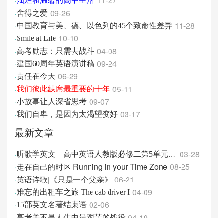
11-27
·
灿烂和温馨的高中生活
09-26
·
舍得之爱
11-28
·
中国教育与美、德、以色列的45个致命性差异
10-10
·
Smile at Life
04-08
·
高考励志：只需去战斗
09-24
·
建国60周年英语演讲稿
06-29
·
责任在今天
05-11
·
我们彼此缺席最重要的十年
09-07
·
小故事让人深省思考
03-17
·
我们自卑，是因为太渴望变好
最新文章
03-28
·
听歌学英文︱高中英语人教版必修二第5单元 词汇
走在自己的时区 Running in your Time Zone
08-25
·
英语诗歌|《只是一个父亲》
06-21
·
04-09
·
难忘的出租车之旅 The cab driver I
02-06
·
15部英文名著结束语
04-19
·
高考并不是人生中最艰苦的战役