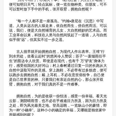
便可知明日天气；轻点鼠标，便一览生物种类。但朋友，可不
可以暂时放下手中的手机，张开双臂，拥抱自然呢？
　　“每一个人都不是一座孤岛。”约翰▪唐尼在《沉思》中写
道。人类从远古的人猿走来，依自然而生，傍自然而活。可以
说，我们，便是大自然哺育的儿女，大自然精妙的艺术品。而
工业革命以来，科技在人类与自然间筑起了一道墙，人与自然
似乎很“远”，但其实不过一步之遥。
　　古人很早就开始拥抱自然，为现代人作出表率。王维“行
到水穷处，坐看云起时”的悠闲令人赞叹；苏子“一蓑烟雨任平
生”的豁达令人欣赏。即使是在现代，也有千 万“驴友”身体力
行，感受祖国的大好河山；村上春树通过日复一日的长跑从大
自然中汲取写作的灵感。穿上跑鞋，不必带有过多烦虑，便可
以跑步去拥抱自然；戴 上耳机，不必在意世俗纷争，自己便
是自己世界里的神。只要我们有亲近自然的心，那么张开双
臂，拥抱自然，对于我们真的不是一件难事。
　　拥抱自然，为的是收获一份恬淡，感受一份幸福。看天光
云影，测阴晴雨雪，也不必在乎难逾目力所及，因为目力所及
之处，即为风光最美之地。登高远眺，一览纵山小的豪情，即
为一种“小确幸”。这种小小的确定的幸福，又哪能是独坐家中
所能感到的呢？