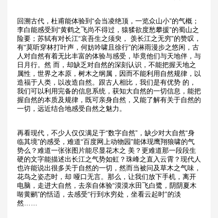
回溯古代，杜甫能体验到“会当凌绝顶，一览众山小”的气概；
李白能感受到“黄鹤之飞尚不得过，猿猱欲度愁攀援”的蜀山之
险要；苏轼有对长江“哀吾生之须臾， 羡长江之无穷”的赞叹，
有“莫听穿林打叶声，何妨吟啸且徐行”的淋雨漫步之悠闲，古
人对自然有着无比丰富的体验与感受，毕竟他们与天地伴，与
日月行。然 而，却缺乏对自然的深刻认识，不能把握天地之
属性，世界之本原，树木之纲属，因而不能利用自然规律，以
造福于人类，以改造自然。跟古人相比，我们是有优势 的，
我们可以利用完备的信息系统，获知大自然的一切信息，能把
握自然的本质及规律，既可亲身自然，又能了解有关于自然的
一切，远近结合地感受自然之魅力。
再看现代，不少人仅仅满足于“数字自然”，缺少对大自然“身
临其境”的感受，难道“百度网上动物园”能体现鹰翔狼啸的气
势么？难道一张张图片能尽显花木之 美？更难道那一段段生
硬的文字能描述出长江之气势如虹？珠峰之直入云霄？现代人
也许能说出很多关于自然的一切，然而当被问及草木之气味，
花鸟之姿态时，却 哑口无言。那么，让我们放下手机，离开
电脑，走进大自然，去亲自体验“漠漠水田飞白鹭，阴阴夏木
啭黄鹂”的恬适，去感受“行到水穷处，坐看云起时”的淡
然……