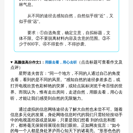
林气息。
从不同的途径去感知自然，自然似乎很“近”，又
似乎很“远”。
要求：①自选角度，确定立意，自拟标题，文
体不限。②不要脱离材料内容及含意的范围。③不
少于800字。④不得套作，不得抄袭。
（点击标题可查看作文及
高颜值高分作文1：
用眼去看，用心去听
点评）
星野道夫曾言：“同一个地方，不同的人通过自己的角度
去看，看到的是不同的风景。”感知自然的途径参差多态，或
打开电视欣赏色彩鲜艳的荧屏，或轻点鼠标浏览千奇百怪的世
界。而我认为，惟有走出房间，走进自然，用眼去看，用心去
听，才能让我们感受到自然的无限魅力。
通过虚拟的信息网络途径去了解大自然也未尝不可。随着
信息多元化的发展，身处网络信息时代的我们只需轻轻按动手
中的电视遥控器或是鼠标，只要是我们想看 到的信息和图
片，都将毫无保留得展现在我们眼前。正如网友侃言：“如今
的每一个人都是身处茅庐而心知天下的诸葛亮。”形形色色的