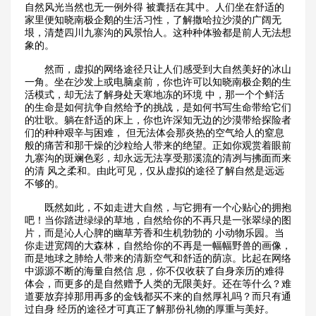
自然风光当然也无一例外得 被囊括在其中。人们坐在舒适的
家里便知晓南极企鹅的生活习性，了解撒哈拉沙漠的广阔无
垠，清楚四川九寨沟的风景怡人。这种种体验都是前人无法想
象的。
然而，虚拟的网络途径只让人们感受到大自然美好的冰山
一角。坐在沙发上或电脑桌前，你也许可以知晓南极企鹅的生
活模式，却无法了解身处天寒地冻的环境 中，那一个个鲜活
的生命是如何抗争自然给予的挑战，是如何书写生命带给它们
的壮歌。躺在舒适的床上，你也许深知无边的沙漠带给探险者
们的种种艰辛与困难， 但无法体会那炎热的空气给人的窒息
般的痛苦和那干燥的沙粒给人带来的绝望。正如你观赏着眼前
九寨沟的斑斓色彩，却永远无法享受那溪流的清冽与拂面而来
的清 风之柔和。由此可见，仅从虚拟的途径了解自然是远远
不够的。
既然如此，不如走进大自然，与它拥有一个心贴心的拥抱
吧！当你踏进绿绿的草地，自然给你的不再只是一张翠绿的图
片，而是沁人心脾的幽草芳香和生机勃勃的 小动物乐园。当
你走进宽阔的大森林，自然给你的不再是一幅幅野兽的画像，
而是地球之肺给人带来的清新空气和舒适的荫凉。比起在网络
中源源不断的海量自然信 息，你不仅收获了自身亲历的难得
体会，而更多的是自然赠予人类的无限美好。还在等什么？难
道要放弃掉那用再多的金钱都买不来的自然厚礼吗？而只有通
过自身 经历的途径才可真正了解那份礼物的厚重与美好。