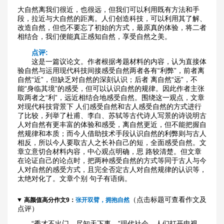
大自然离我们很近，也很远，但我们可以利用既有方法和手
段，拉近与大自然的距离。人们创造科技，可以利用其了解、
改造自然，但也不要忘了初始的方式，最原真的体验，将二者
相结合，我们便能真正感知自然，享受自然之美。
点评:
　　这是一篇议论文。作者根据考题材料的内容，认为直接体
验自然与运用现代科技间接感受自然两者各有“利弊”，前者离
自然“近”，但缺乏对自然的深刻认识；后者 离自然“远”，不
能“身临其境”的感受，但可以认识自然的规律。因此作者主张
取两者之“利”，远近相结合地感受自然。围绕这一观点，文章
对现代科技背景下 人们感受自然和古人感受自然的方式进行
了比较，列举了杜甫、李白、苏轼等古代诗人写景的诗说明古
人对自然有更丰富的体验和感受，离自然更近，但不能把握自 
然规律和本质；而今人借助技术手段认识自然的利弊则与古人
相反，所以今人要取古人之长补自己的短，全面感受自然。文
章立意切合材料内容，中心观点明确，思 路较清楚。但文章
在论证自己的论点时，把两种感受自然的方式等同于古人与今
人对自然的感受方式，且完全否定古人对自然规律的认识等，
太绝对化了。文章个别 句子有语病。
（点击标题可查看作文及
高颜值高分作文9：
张开双臂，拥抱自然
点评）
　　“秀才不出门，尽知天下事。”现代社会，人们打开电视，