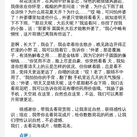
荷花淡淡开，在风雨中舒展姿态，绿色的裙摆随风扬起。
我偎依在你怀里，糯糯的声音问道：“外婆，为什么下雨了就
会凉快？为什么荷花夏天开？为什么……”“哎 呦，可问怕外婆
了！外婆哪里知道些什么，外婆只管晓得看看天，就知道明天
下不下雨。”“那后天呢，大后天呢？”我追着问，你捏了捏我
的小脸，说：“那要等 囡囡长大后才能教外婆了。”我心中略有
惆怅，这片荷塘已离我有些远了。
是啊，长大了，我会了。我会牵着你去散步，瞧见路边开得正
烂漫的小野 花，我可以指着它，告诉你：“外婆，那是覆施
子，有清热解毒之用……那是金钱草，因为它的叶子圆圆的像
铜钱……”你笑而不语，脸上尽是自豪。你突然看看 天，我知
道你想看清天上的云是怎样的状况。但你眯着眼，总是看不
清，觉得天更远更远了，自嘲的说道：“哎！老了，眼睛不中
用了。”我拍拍你的手背，翻了翻 手机里近几天的天气预报，
说：“外婆，明天又是晴天呢，这个星期都不会下雨，我们去
看荷花吧，我可以告诉你荷花有哪些药用价值哦。”我扬了扬
手机，天空就 在这里，自然也在这里，不远。我们可以离那
片荷塘更近。
很感谢你，带我去看荷赏雨，让我亲近自然，获得感性认
识；现在，我带你去看荷花成片，给你数数荷花的药效，让我
们理性认识自然，不必遗憾。
我们，去看花海成片，细数花名。
点评：