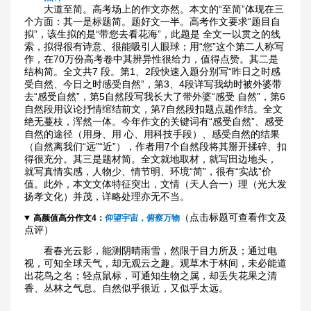
大道至简。高考场上的作文亦然。本文的“至简”体现在三
个方面：其一是标题简。题好文一半。高考作文要求“题目自
拟”，该生拟的是“带您去看花海”，此题是 全文一以贯之的线
索，拟得很有诗意、很能吸引人眼球；用“您”这个第二人称写
作，在70万份高考卷中其辨异性很给力，值得点赞。其二是
结构简。全文共7 段。第1、2段快速入题分别写“昨日之时感
受自然、今日之时感受自然”，第3、4段详写我幼时被外婆带
去“感受自然”，第5自然段写我长大了带外婆“感受 自然”，第6
自然段用议论抒情绾结前文，第7自然段扣题点题作结。全文
绝无蔓枝，浑然一体。今年作文的关键词有“感受自然”、感受
自然的途径（用身、用 心、用科技手段）、感受自然的结果
（自然离我们“远”“近”），作者用7个自然段将其掰开揉碎、扣
得很充分。其三是题材简。全文就地取材，就写田边地头，
就写真情实感，人物少、情节明、环境“简”，很有“实战”价
值。此外，本文文体特征突出，文情（天人合一）理（光大发
扬孝文化）并茂，详略处理亦无不当。
（点击标题可查看作文及
高颜值高分作文4：
仰望宇宙，俯察万物
点评）
看春光云影，能测阴晴雨雪，然限于目力所及；通过电
视，可知全球天气，却无观云之趣。观草木于林间，未必能道
出花鸟之名；轻点鼠标，可通知生物之属，却丢失花果之清
香、丛林之气息。自然似乎很近，又似乎太远。