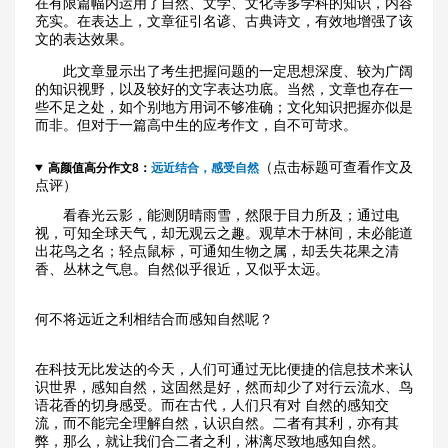
在有限篇幅内运用了自然、文学、文化等多学科的知识，内容
充实。在表达上，文章征引名谚、古典诗文，有效地增强了该
文的表达效果。
此文章显示出了考生把握问题的一定思想深度、较为广阔
的知识视野，以及较好的文字表达功底。当然，文章也存在一
些不足之处，如个别地方用词不够准确；文化知识把握亦似是
而非。但对于一篇高中生的应考作文，自不可苛求。
（点击标题可查看作文及
高颜值高分作文8：
远近结合，感受自然
点评）
看春光云影，能测阴晴雨雪，然限于目力所及；通过电
视，可知全球天气，却无观云之趣。观草木于林间，未必能道
出花鸟之名；轻点鼠标，可通知生物之属，却丢失花果之清
香、丛林之气息。自然似乎很近，又似乎太远。
何不将远近之利相结合而感知自然呢？
在科技无比发达的今天，人们可通过无比便捷的信息技术来认
识世界，感知自然，这固然是好，然而却少了对行云流水、鸟
语花香的切身感受。而在古代，人们只有对 自然的感知交
流，而不能完全理解自然，认识自然。二者有其利，亦有其
弊，那么，就让我们合二者之利，淋漓尽致地感知自然。