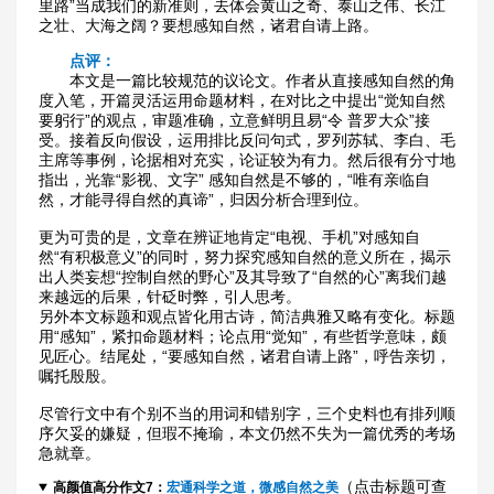
里路”当成我们的新准则，去体会黄山之奇、泰山之伟、长江
之壮、大海之阔？要想感知自然，诸君自请上路。
点评：
本文是一篇比较规范的议论文。作者从直接感知自然的角
度入笔，开篇灵活运用命题材料，在对比之中提出“觉知自然
要躬行”的观点，审题准确，立意鲜明且易“令 普罗大众”接
受。接着反向假设，运用排比反问句式，罗列苏轼、李白、毛
主席等事例，论据相对充实，论证较为有力。然后很有分寸地
指出，光靠“影视、文字” 感知自然是不够的，“唯有亲临自
然，才能寻得自然的真谛”，归因分析合理到位。
更为可贵的是，文章在辨证地肯定“电视、手机”对感知自
然“有积极意义”的同时，努力探究感知自然的意义所在，揭示
出人类妄想“控制自然的野心”及其导致了“自然的心”离我们越
来越远的后果，针砭时弊，引人思考。
另外本文标题和观点皆化用古诗，简洁典雅又略有变化。标题
用“感知”，紧扣命题材料；论点用“觉知”，有些哲学意味，颇
见匠心。结尾处，“要感知自然，诸君自请上路”，呼告亲切，
嘱托殷殷。
尽管行文中有个别不当的用词和错别字，三个史料也有排列顺
序欠妥的嫌疑，但瑕不掩瑜，本文仍然不失为一篇优秀的考场
急就章。
（点击标题可查
高颜值高分作文7：
宏通科学之道，微感自然之美