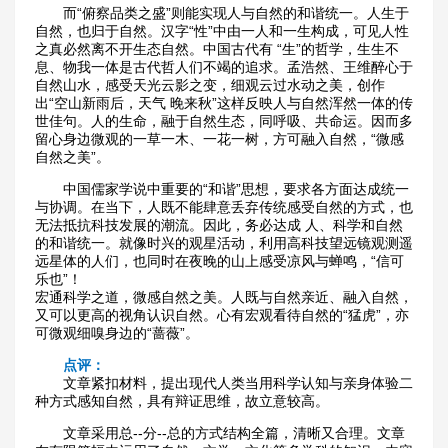
而“俯察品类之盛”则能实现人与自然的和谐统一。人生于
自然，也归于自然。汉字“性”中由一人和一生构成，可见人性
之真必然离不开生态自然。中国古代有 “生”的哲学，生生不
息、物我一体是古代哲人们不竭的追求。孟浩然、王维醉心于
自然山水，感受天光云影之变，细观云过水动之美，创作
出“空山新雨后，天气 晚来秋”这样反映人与自然浑然一体的传
世佳句。人的生命，融于自然生态，同呼吸、共命运。因而多
留心身边微观的一草一木、一花一树，方可融入自然，“微感
自然之美”。
中国儒家学说中重要的“和谐”思想，要求各方面达成统一
与协调。在当下，人既不能肆意丢弃传统感受自然的方式，也
无法抵抗科技发展的潮流。因此，务必达成 人、科学和自然
的和谐统一。就像时兴的观星活动，利用高科技望远镜观测遥
远星体的人们，也同时在夜晚的山上感受凉风与蝉鸣，“信可
乐也”！
宏通科学之道，微感自然之美。人既与自然亲近、融入自然，
又可以更高的视角认识自然。心有宏观看待自然的“猛虎”，亦
可微观细嗅身边的“蔷薇”。
点评：
文章紧扣材料，提出现代人类当用科学认知与亲身体验二
种方式感知自然，具有辩证思维，故立意较高。
文章采用总--分--总的方式结构全篇，清晰又合理。文章