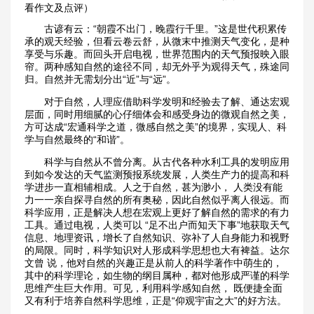
看作文及点评）
古谚有云：“朝霞不出门，晚霞行千里。”这是世代积累传
承的观天经验，但看云卷云舒，从微末中推测天气变化，是种
享受与乐趣。而回头开启电视，世界范围内的天气预报映入眼
帘。两种感知自然的途径不同，却无外乎为观得天气，殊途同
归。自然并无需划分出“近”与“远”。
对于自然，人理应借助科学发明和经验去了解、通达宏观
层面，同时用细腻的心仔细体会和感受身边的微观自然之美，
方可达成“宏通科学之道，微感自然之美”的境界，实现人、科
学与自然最终的“和谐”。
科学与自然从不曾分离。从古代各种水利工具的发明应用
到如今发达的天气监测预报系统发展，人类生产力的提高和科
学进步一直相辅相成。人之于自然，甚为渺小， 人类没有能
力一一亲自探寻自然的所有奥秘，因此自然似乎离人很远。而
科学应用，正是解决人想在宏观上更好了解自然的需求的有力
工具。通过电视，人类可以 “足不出户而知天下事”地获取天气
信息、地理资讯，增长了自然知识、弥补了人自身能力和视野
的局限。同时，科学知识对人形成科学思想也大有裨益。达尔
文曾 说，他对自然的兴趣正是从前人的科学著作中萌生的，
其中的科学理论，如生物的纲目属种，都对他形成严谨的科学
思维产生巨大作用。可见，利用科学感知自然， 既便捷全面
又有利于培养自然科学思维，正是“仰观宇宙之大”的好方法。