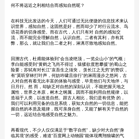
何不将远近之利相结合而感知自然呢？
在科技无比发达的今天，人们可通过无比便捷的信息技术来认
识世界，感知自然，这固然是好，然而却少了对行云流水、鸟
语花香的切身感受。而在古代，人们只有对 自然的感知交
流，而不能完全理解自然，认识自然。二者有其利，亦有其
弊，那么，就让我们合二者之利，淋漓尽致地感知自然。
回溯古代，杜甫能体验到“会当凌绝顶，一览众山小”的气概；
李白能感受到“黄鹤之飞尚不得过，猿猱欲度愁攀援”的蜀山之
险要；苏轼有对长江“哀吾生之须臾， 羡长江之无穷”的赞叹，
有“莫听穿林打叶声，何妨吟啸且徐行”的淋雨漫步之悠闲，古
人对自然有着无比丰富的体验与感受，毕竟他们与天地伴，与
日月行。然 而，却缺乏对自然的深刻认识，不能把握天地之
属性，世界之本原，树木之纲属，因而不能利用自然规律，以
造福于人类，以改造自然。跟古人相比，我们是有优势 的，
我们可以利用完备的信息系统，获知大自然的一切信息，能把
握自然的本质及规律，既可亲身自然，又能了解有关于自然的
一切，远近结合地感受自然之魅力。
再看现代，不少人仅仅满足于“数字自然”，缺少对大自然“身
临其境”的感受，难道“百度网上动物园”能体现鹰翔狼啸的气