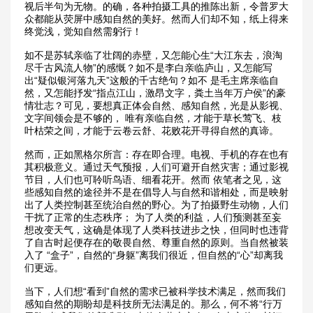
视后半句为无物。的确，各种拍摄工具的推陈出新，令普罗大
众都能从荧屏中感知自然的美好。然而人们却不知，纸上得来
终觉浅，觉知自然需躬行！
如不是苏轼亲临了壮阔的赤壁，又怎能心生“大江东去，浪淘
尽千古风流人物”的感慨？如不是李白亲临庐山，又怎能写
出“疑似银河落九天”这般的千古绝句？如不 是毛主席亲临自
然，又怎能抒发“指点江山，激昂文字，粪土当年万户侯”的豪
情壮志？可见，要想真正体会自然、感知自然，光是从影视、
文字间领会是不够的， 唯有亲临自然，才能于草长莺飞、枝
叶枯荣之间，才能于云卷云舒、花败花开寻得自然的真谛。
然而，正如黑格尔所言：存在即合理。电视、手机的存在也有
其积极意义。通过天气预报，人们可避开自然灾害；通过影视
节目，人们也可聆听鸟语、细看花开。然而 依笔者之见，这
些感知自然的途径并不是在倡导人与自然和谐相处，而是映射
出了人类控制甚至统治自然的野心。为了拍摄野生动物，人们
干扰了正常的生态秩序； 为了人类的利益，人们预测甚至妄
想改变天气，这确是体现了人类科技进步之快，但同时也违背
了自古时起便存在的敬畏自然、尊重自然的原则。当自然被装
入了 “盒子”，自然的“身躯”离我们很近，但自然的“心”却离我
们更远。
当下，人们想“看到”自然的需求已被科学技术满足，然而我们
感知自然的期盼却是科技所无法满足的。那么，何不将“行万