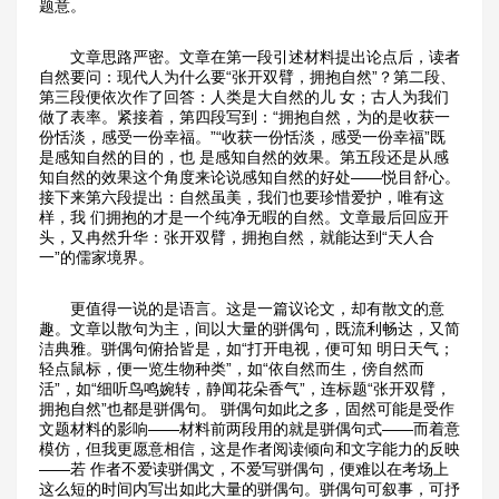
题意。
　　文章思路严密。文章在第一段引述材料提出论点后，读者
自然要问：现代人为什么要“张开双臂，拥抱自然”？第二段、
第三段便依次作了回答：人类是大自然的儿 女；古人为我们
做了表率。紧接着，第四段写到：“拥抱自然，为的是收获一
份恬淡，感受一份幸福。”“收获一份恬淡，感受一份幸福”既
是感知自然的目的，也 是感知自然的效果。第五段还是从感
知自然的效果这个角度来论说感知自然的好处——悦目舒心。
接下来第六段提出：自然虽美，我们也要珍惜爱护，唯有这
样，我 们拥抱的才是一个纯净无暇的自然。文章最后回应开
头，又冉然升华：张开双臂，拥抱自然，就能达到“天人合
一”的儒家境界。
　　更值得一说的是语言。这是一篇议论文，却有散文的意
趣。文章以散句为主，间以大量的骈偶句，既流利畅达，又简
洁典雅。骈偶句俯拾皆是，如“打开电视，便可知 明日天气；
轻点鼠标，便一览生物种类”，如“依自然而生，傍自然而
活”，如“细听鸟鸣婉转，静闻花朵香气”，连标题“张开双臂，
拥抱自然”也都是骈偶句。 骈偶句如此之多，固然可能是受作
文题材料的影响——材料前两段用的就是骈偶句式——而着意
模仿，但我更愿意相信，这是作者阅读倾向和文字能力的反映
——若 作者不爱读骈偶文，不爱写骈偶句，便难以在考场上
这么短的时间内写出如此大量的骈偶句。骈偶句可叙事，可抒