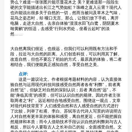
势么？难道一张张图片能尽显花木之 美？更难道那一段段生
硬的文字能描述出长江之气势如虹？珠峰之直入云霄？现代人
也许能说出很多关于自然的一切，然而当被问及草木之气味，
花鸟之姿态时，却 哑口无言。那么，让我们放下手机，离开
电脑，走进大自然，去亲自体验“漠漠水田飞白鹭，阴阴夏木
啭黄鹂”的恬适，去感受“行到水穷处，坐看云起时”的淡
然……
大自然离我们很近，也很远，但我们可以利用既有方法和手
段，拉近与大自然的距离。人们创造科技，可以利用其了解、
改造自然，但也不要忘了初始的方式，最原真的体验，将二者
相结合，我们便能真正感知自然，享受自然之美。
点评:
　　这是一篇议论文。作者根据考题材料的内容，认为直接体
验自然与运用现代科技间接感受自然两者各有“利弊”，前者离
自然“近”，但缺乏对自然的深刻认识；后者 离自然“远”，不
能“身临其境”的感受，但可以认识自然的规律。因此作者主张
取两者之“利”，远近相结合地感受自然。围绕这一观点，文章
对现代科技背景下 人们感受自然和古人感受自然的方式进行
了比较，列举了杜甫、李白、苏轼等古代诗人写景的诗说明古
人对自然有更丰富的体验和感受，离自然更近，但不能把握自 
然规律和本质；而今人借助技术手段认识自然的利弊则与古人
相反，所以今人要取古人之长补自己的短，全面感受自然。文