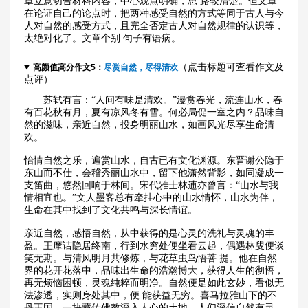
章立意切合材料内容，中心观点明确，思 路较清楚。但文章
在论证自己的论点时，把两种感受自然的方式等同于古人与今
人对自然的感受方式，且完全否定古人对自然规律的认识等，
太绝对化了。文章个别 句子有语病。
（点击标题可查看作文及
高颜值高分作文5：
尽赏自然，尽得清欢
点评）
苏轼有言：“人间有味是清欢。”漫赏春光，流连山水，春
有百花秋有月，夏有凉风冬有雪。何必局促一室之内？品味自
然的滋味，亲近自然，投身明丽山水，如画风光尽享生命清
欢。
怡情自然之乐，遍赏山水，自古已有文化渊源。东晋谢公隐于
东山而不仕，会稽秀丽山水中，留下他潇然背影，如同凝成一
支笛曲，悠然回响于林间。宋代雅士林逋亦曾言：“山水与我
情相宜也。”文人墨客总有牵挂心中的山水情怀，山水为伴，
生命在其中找到了文化共鸣与深长情谊。
亲近自然，感悟自然，从中获得的是心灵的洗礼与灵魂的丰
盈。王摩诘隐居终南，行到水穷处便坐看云起，偶遇林叟便谈
笑无期。与清风明月共修炼，与花草虫鸟悟菩 提。他在自然
界的花开花落中，品味出生命的浩瀚博大，获得人生的彻悟，
再无烦恼困顿，灵魂纯粹而明净。自然便是如此玄妙，看似无
法渗透，实则身处其中，便 能获益无穷。喜马拉雅山下的不
丹王国，一块藏传佛教深入人心的土地，人们深信自然有灵，