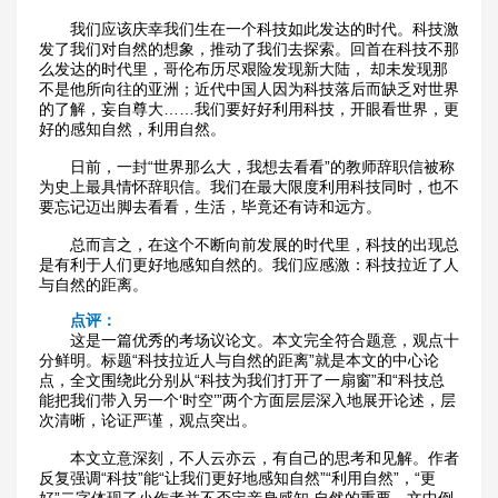
我们应该庆幸我们生在一个科技如此发达的时代。科技激
发了我们对自然的想象，推动了我们去探索。回首在科技不那
么发达的时代里，哥伦布历尽艰险发现新大陆， 却未发现那
不是他所向往的亚洲；近代中国人因为科技落后而缺乏对世界
的了解，妄自尊大……我们要好好利用科技，开眼看世界，更
好的感知自然，利用自然。
日前，一封“世界那么大，我想去看看”的教师辞职信被称
为史上最具情怀辞职信。我们在最大限度利用科技同时，也不
要忘记迈出脚去看看，生活，毕竟还有诗和远方。
总而言之，在这个不断向前发展的时代里，科技的出现总
是有利于人们更好地感知自然的。我们应感激：科技拉近了人
与自然的距离。
点评：
这是一篇优秀的考场议论文。本文完全符合题意，观点十
分鲜明。标题“科技拉近人与自然的距离”就是本文的中心论
点，全文围绕此分别从“科技为我们打开了一扇窗”和“科技总
能把我们带入另一个‘时空’”两个方面层层深入地展开论述，层
次清晰，论证严谨，观点突出。
本文立意深刻，不人云亦云，有自己的思考和见解。作者
反复强调“科技”能“让我们更好地感知自然”“利用自然”，“更