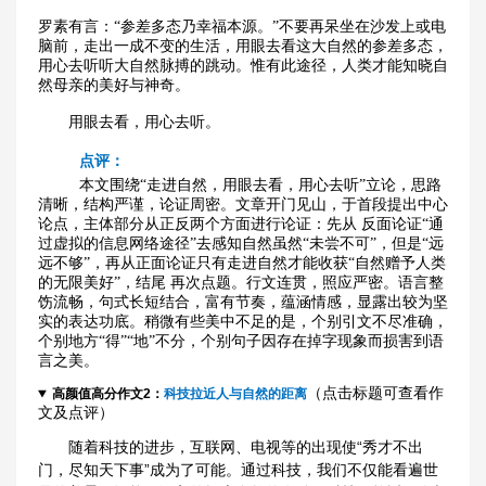
罗素有言：“参差多态乃幸福本源。”不要再呆坐在沙发上或电
脑前，走出一成不变的生活，用眼去看这大自然的参差多态，
用心去听听大自然脉搏的跳动。惟有此途径，人类才能知晓自
然母亲的美好与神奇。
用眼去看，用心去听。
点评：
本文围绕“走进自然，用眼去看，用心去听”立论，思路
清晰，结构严谨，论证周密。文章开门见山，于首段提出中心
论点，主体部分从正反两个方面进行论证：先从 反面论证“通
过虚拟的信息网络途径”去感知自然虽然“未尝不可”，但是“远
远不够”，再从正面论证只有走进自然才能收获“自然赠予人类
的无限美好”，结尾 再次点题。行文连贯，照应严密。语言整
饬流畅，句式长短结合，富有节奏，蕴涵情感，显露出较为坚
实的表达功底。稍微有些美中不足的是，个别引文不尽准确，
个别地方“得”“地”不分，个别句子因存在掉字现象而损害到语
言之美。
（点击标题可查看作
高颜值高分作文2：
科技拉近人与自然的距离
文及点评）
随着科技的进步，互联网、电视等的出现使“秀才不出
门，尽知天下事”成为了可能。通过科技，我们不仅能看遍世