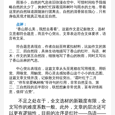
雨渐小，自然的气息依旧弥漫在空中。可惜时间给予我领
略自然的太少了，匆匆忙忙踩着混和树叶与雨水的土地，带着
这里的自然味道跟随旅行团离去。自然的清香留在我心，只有
身临其境才能真正地走近自然。
点评：
“香山那么美，我想去看看”。这篇作文是记叙散文，选材
立意都符合题意，而且中心突出。文章表达符合文体要求，语
言有文采。
符合题意表现在，作者自始至终紧扣材料，比如作文的第
二、三、四自然段，具体生动地描写了香山的红叶、鸟语、树
木；作文的第五自然段，细致地写了香山的秋雨，同时又写出
了香山丛林的气息。
中心突出表现在，这篇文章从头至尾都在写用视觉、用听
觉、用嗅觉、用触觉、用心灵去感知香山这个小小的生态图。
这篇文章文情并茂，记叙散文特征突出。“霜叶红于二月
花”、“停车坐爱枫林晚”等诗句的引用，非常自然妥当。第
二、三自然段的后半部分，联想想象非常优美，富有诗情画
意，值得“点赞”。
不足之处在于，全文选材的新颖度有限，全
文写作的难度系数一般。此外，文章的层次还可
以更有逻辑性，目前的次序是红叶——鸟语——