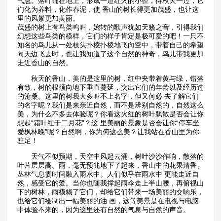
气息。落叶铺在地上，形成一道红火的小径，待秋天一过，它
们化为养料，化作春泥，使 香山的树长得更加茂盛，也让这
里的风景更加美丽。
茂盛的树上有鸟类鸣叫，婉转的歌声犹如天籁之音，引得我们
幻想这些鸟类的模样，它们的样子肯定是极可爱的吧！一只不
知名的鸟儿从一处枝头扑棱扑棱地飞向空中，带着自己的希望
向天边飞去时，也让我知道了这个自然的神奇，鸟儿带我更加
走近香山的自然。
秋天的香山，美的是这里的树，红中夹带着黄与绿，错落
有致，树的根须向地下垂直蔓延，突出它们的年龄以及经历过
的沧桑。这里的树我大多叫不上名字，但又何必 去了解它们
的名字呢？我们是来亲近自然，而不是辨别自然的，自然这么
美，为什么不多去体验呢？你看这火红的树叶飘散是否会让你
想起“霜叶红于二月花”？这 里美丽的景象是否会让你“停车坐
爱枫林晚”呢？自然啊，你为何这么美？让我站在香山里为你
驻足！
天气不似预期，天空中风起云涌，树叶沙沙作响，散落的
叶片层层高。雨，毫无预兆地下了起来，香山中的花果清香、
丛林气息霎时间融入雨水中。人们似乎在雨水中 更能走近自
然，感受它的爱。当你也随我撑起雨伞走上半山腰，再俯视山
下的树林，雨模糊了它们，却给它们带来一场美丽的交响乐，
也给它们绘制出一幅美丽的油 画，这等美景是在电视与电脑
中体验不来的，因为这里还有自然的气息与自然的声音。