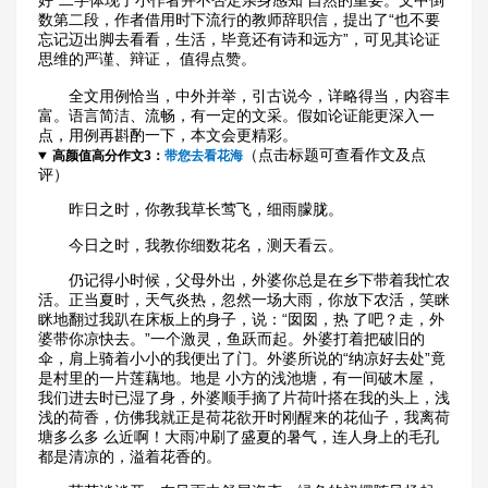
好”二字体现了小作者并不否定亲身感知 自然的重要。文中倒
数第二段，作者借用时下流行的教师辞职信，提出了“也不要
忘记迈出脚去看看，生活，毕竟还有诗和远方”，可见其论证
思维的严谨、辩证， 值得点赞。
全文用例恰当，中外并举，引古说今，详略得当，内容丰
富。语言简洁、流畅，有一定的文采。假如论证能更深入一
点，用例再斟酌一下，本文会更精彩。
（点击标题可查看作文及点
高颜值高分作文3：
带您去看花海
评）
昨日之时，你教我草长莺飞，细雨朦胧。
今日之时，我教你细数花名，测天看云。
仍记得小时候，父母外出，外婆你总是在乡下带着我忙农
活。正当夏时，天气炎热，忽然一场大雨，你放下农活，笑眯
眯地翻过我趴在床板上的身子，说：“囡囡，热 了吧？走，外
婆带你凉快去。”一个激灵，鱼跃而起。外婆打着把破旧的
伞，肩上骑着小小的我便出了门。外婆所说的“纳凉好去处”竟
是村里的一片莲藕地。地是 小方的浅池塘，有一间破木屋，
我们进去时已湿了身，外婆顺手摘了片荷叶搭在我的头上，浅
浅的荷香，仿佛我就正是荷花欲开时刚醒来的花仙子，我离荷
塘多么多 么近啊！大雨冲刷了盛夏的暑气，连人身上的毛孔
都是清凉的，溢着花香的。