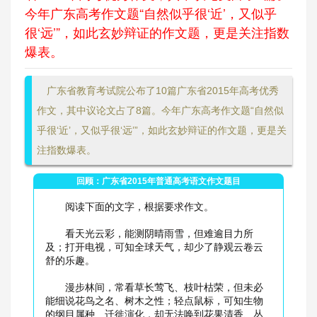
今年广东高考作文题“自然似乎很‘近’，又似乎
很‘远’”，如此玄妙辩证的作文题，更是关注指数
爆表。
广东省教育考试院公布了10篇广东省2015年高考优秀
作文，其中议论文占了8篇。今年广东高考作文题“自然似
乎很‘近’，又似乎很‘远’”，如此玄妙辩证的作文题，更是关
注指数爆表。
回顾：广东省2015年普通高考语文作文题目
阅读下面的文字，根据要求作文。
看天光云彩，能测阴晴雨雪，但难逾目力所
及；打开电视，可知全球天气，却少了静观云卷云
舒的乐趣。
漫步林间，常看草长莺飞、枝叶枯荣，但未必
能细说花鸟之名、树木之性；轻点鼠标，可知生物
的纲目属种、迁徙演化，却无法唤到花果清香、丛