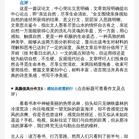
点评：
这是一篇议论文，中心突出立意明确，文章首段明确提出
中心论点，即“亲近自然，尽享生命清欢。”全文围绕亲身感知
自然的途径所获得的结果、意义行文，层层深 入思路明晰。
文章思古鉴今，指出文人墨客尽赏山水的情怀自古有之，亲近
自然一方面能获得心灵的洗礼与灵魂的丰盈，另一方面，用心
感知、触摸自然，更是一种 积极的生命姿态，一种高致的精
神美学。能够从这两方面分析和论证，显示出该考生对材料的
理解和思考已达到了一定的深度。虽然文章后半部分借用了王
开岭《按 时看日出的人》一文的观点和语句，但运用得还是
较为贴切自然，不生硬。反观现代社会，文章呼吁人们投身自
然去寻觅生命本色、尽享尘世清欢。末两段稍显拖沓，收束可
更简练些。整篇文章紧扣中心，材料丰富，语言简洁并具有古
典的诗意美感，书写干净美观。
（点击标题可查看作文及点
高颜值高分作文6：
感知自然需躬行
评）
看着书本中神秘美丽的热带丛林，抬头却只见钢铁森林的
冷漠荒凉；向往电视里一望无际的蔚蓝海洋，却不曾感觉过海
风的凉爽。你是否也曾这样，感觉自然很近，但又似从未如此
遥远？手机、电视、鼠标拉近了我们与自然的距离，但从那冷
冻的屏幕中，我们终究无法勾勒出自然的模样。
古人云：读万卷书、行万里路。然而人们只看到了前半句，却