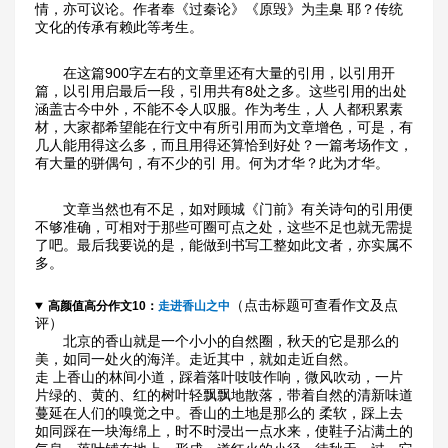
情，亦可议论。作者奉《过秦论》《原毁》为圭臬 耶？传统
文化的传承有赖此等考生。
　　在这篇900字左右的文章里还有大量的引用，以引用开
篇，以引用启最后一段，引用共有8处之多。这些引用的出处
涵盖古今中外，不能不令人叹服。作为考生，人 人都积累素
材，大家都希望能在行文中有所引用而为文章增色，可是，有
几人能用得这么多，而且用得还算恰到好处？一篇考场作文，
有大量的骈偶句，有不少的引 用。何为才华？此为才华。
　　文章当然也有不足，如对顾城《门前》有关诗句的引用便
不够准确，可相对于那些可圈可点之处，这些不足也就无需提
了吧。最后我要说的是，能做到书写工整如此文者，亦实属不
多。
（点击标题可查看作文及点
高颜值高分作文10：
走进香山之中
评）
北京的香山就是一个小小的自然圈，秋天的它是那么的
美，如同一处火的海洋。走近其中，就如走近自然。
走 上香山的林间小道，踩着落叶吱吱作响，微风吹动，一片
片绿的、黄的、红的树叶轻飘飘地散落，带着自然的清新味道
蔓延在人们的嗅觉之中。香山的土地是那么的 柔软，踩上去
如同踩在一块海绵上，时不时浸出一点水来，使鞋子沾满土的