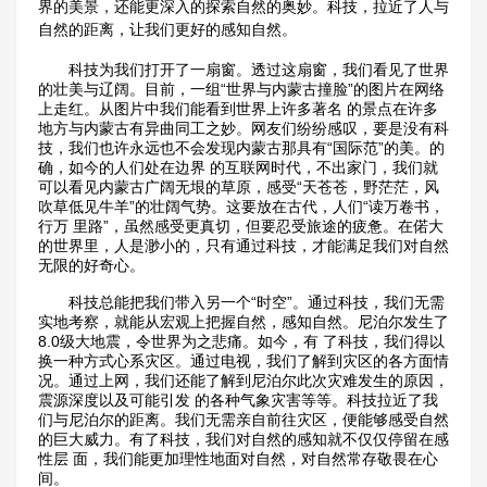
界的美景，还能更深入的探索自然的奥妙。科技，拉近了人与
自然的距离，让我们更好的感知自然。
科技为我们打开了一扇窗。透过这扇窗，我们看见了世界
的壮美与辽阔。目前，一组“世界与内蒙古撞脸”的图片在网络
上走红。从图片中我们能看到世界上许多著名 的景点在许多
地方与内蒙古有异曲同工之妙。网友们纷纷感叹，要是没有科
技，我们也许永远也不会发现内蒙古那具有“国际范”的美。的
确，如今的人们处在边界 的互联网时代，不出家门，我们就
可以看见内蒙古广阔无垠的草原，感受“天苍苍，野茫茫，风
吹草低见牛羊”的壮阔气势。这要放在古代，人们“读万卷书，
行万 里路”，虽然感受更真切，但要忍受旅途的疲惫。在偌大
的世界里，人是渺小的，只有通过科技，才能满足我们对自然
无限的好奇心。
科技总能把我们带入另一个“时空”。通过科技，我们无需
实地考察，就能从宏观上把握自然，感知自然。尼泊尔发生了
8.0级大地震，令世界为之悲痛。如今，有 了科技，我们得以
换一种方式心系灾区。通过电视，我们了解到灾区的各方面情
况。通过上网，我们还能了解到尼泊尔此次灾难发生的原因，
震源深度以及可能引发 的各种气象灾害等等。科技拉近了我
们与尼泊尔的距离。我们无需亲自前往灾区，便能够感受自然
的巨大威力。有了科技，我们对自然的感知就不仅仅停留在感
性层 面，我们能更加理性地面对自然，对自然常存敬畏在心
间。