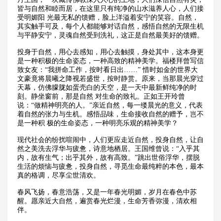
皆与自然和睦而居，在这里只有纯净的山水滋养人心，人们接
受明媚阳 光最无私的馈赠，脸上洋溢着安宁的笑容。自然，
其实触手可及，每个人都能够对话自然，感悟自然的无限生机
与平静安宁，灵魂自然受到洗礼，这正是自然最美好的馈赠。
投身于自然，用心去感知，用心去触摸，身处其中，这本身更
是一种积极的生命姿态，一种高致的精神美学。福楼拜曾写信
致女友：“我拼命工作，按时看日出……” 惜时如金的世界大
文豪竟将晨曦之降视若盛世，按时静赏。原来，当那晨光穿过
天幕，仿佛朦胧如蛋壳白的天空，是一天中最新鲜纯净的时
刻。静坐窗前，那是自然 对生命的致礼。正如王开玲曾
说：“做精神明亮的人。”亲近自然，每一缕晨光的意义，代表
着自然的张力与生机。感悟品味，生命接收自然的赠予，岂不
是一种积 极的生命姿态，一种明亮乐观的精神美学？
现代社会的纷扰喧闹中，人们更应走近自然，投身自然，让自
然之美洗去浮华与疲惫，诗意地栖居。王国维曾说：“入乎其
内，故有生气；出乎其外，故有高致。”跳出世俗浮华，摆脱
生活的烦恼与疲惫，投身自然，寻觅生命最纯粹的本色，最本
真的格调，尽享尘世清欢。
春风飞扬，春意浩荡，又是一年春光明媚，岁月在春色中苏
醒。愿亲近大自然，遍赏春光烂漫，生命芳香弥漫，清欢相
伴。