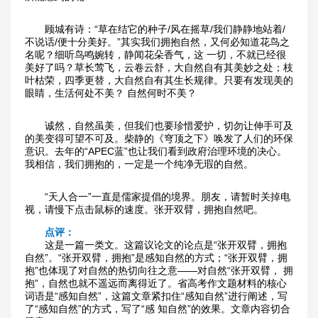
　　顾城有诗：“草在结它的种子/风在摇草/我们静静地站着/
不说话/便十分美好。”其实我们拥抱自然，又何必知道花鸟之
名呢？细听鸟鸣婉转，静闻花朵香气，这 一切，不就已经很
美好了吗？草长莺飞，云卷云舒，大自然自有其美妙之处；枝
叶枯荣，四季更替，大自然自有其生长规律。只要有发现美的
眼睛，生活何处不美？ 自然何时不美？
　　诚然，自然虽美，但我们也要珍惜爱护，切勿让伸手可及
的美变得可望不可及。柴静的《穹顶之下》唤发了人们的环保
意识。去年的“APEC蓝”也让我们看到政府治理环境的决心。
我相信，我们拥抱的，一定是一个纯净无瑕的自然。
　　“天人合一”一直是儒家提倡的境界。朋友，请暂时关掉电
视，请慢下点击鼠标的速度。张开双臂，拥抱自然吧。
点评：
　　这是一篇一类文。这篇议论文的论点是“张开双臂，拥抱
自然”。“张开双臂，拥抱”是感知自然的方式；“张开双臂，拥
抱”也体现了对自然的热切向往之意——对自然“张开双臂， 拥
抱”，自然也就不遥远而离得近了。省高考作文题材料的核心
词语是“感知自然”，这篇文章紧扣住“感知自然”进行阐述，写
了“感知自然”的方式，写了“感 知自然”的效果。文章内容切合