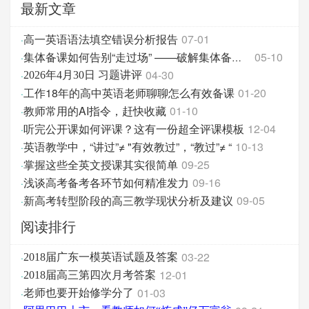
最新文章
高一英语语法填空错误分析报告
07-01
·
05-10
·
集体备课如何告别“走过场” ——破解集体备课困境的
04-30
·
2026年4月30日 习题讲评
工作18年的高中英语老师聊聊怎么有效备课
01-20
·
教师常用的AI指令，赶快收藏
01-10
·
听完公开课如何评课？这有一份超全评课模板
12-04
·
英语教学中，“讲过”≠ "有效教过”，“教过”≠ “
10-13
·
掌握这些全英文授课其实很简单
09-25
·
浅谈高考备考各环节如何精准发力
09-16
·
新高考转型阶段的高三教学现状分析及建议
09-05
·
阅读排行
03-22
·
2018届广东一模英语试题及答案
12-01
·
2018届高三第四次月考答案
01-03
·
老师也要开始修学分了