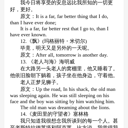
我今日将享受的安息远比我所知的一切更
好，更好。
原文：It is a far, far better thing that I do,
than I have ever done;
It is a far, far better rest that I go to, than I
have ever known.
12.《飘》(玛格丽特・米切尔)
毕竟，明天又是另外的一天呢。
原文：After all, tomorrow is another day.
13. 《老人与海》海明威
在大路另一头老人的窝棚里，他又睡着了。
他依旧脸朝下躺着，孩子坐在他身边，守着他。
老人正梦见狮子。
原文：Up the road, In his shack, the old man
was sleeping again. He was still sleeping on his
face and the boy was sitting by him watching him.
The old man was dreaming about the lions.
14.《麦田里的守望者》塞林格
我只知道我很想念我所谈到的每一个人。甚
至老斯特拉德莱塔和阿克莱，比方说。我觉得我