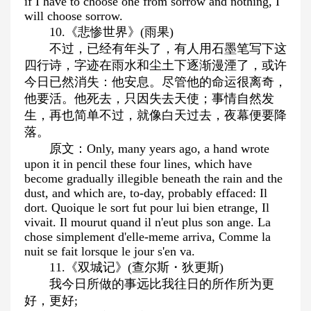
if I have to choose one from sorrow and nothing, I
will choose sorrow.
10.《悲惨世界》(雨果)
不过，已经有年头了，有人用石墨笔写下这
四行诗，字迹在雨水和尘土下逐渐漫湮了，或许
今日已然消失：他安息。尽管他的命运很离奇，
他要活。他死去，只因失去天使；事情自然发
生，再也简单不过，就像白天过去，夜幕便要降
落。
原文：Only, many years ago, a hand wrote
upon it in pencil these four lines, which have
become gradually illegible beneath the rain and the
dust, and which are, to-day, probably effaced: Il
dort. Quoique le sort fut pour lui bien etrange, Il
vivait. Il mourut quand il n'eut plus son ange. La
chose simplement d'elle-meme arriva, Comme la
nuit se fait lorsque le jour s'en va.
11.《双城记》(查尔斯・狄更斯)
我今日所做的事远比我往日的所作所为更
好，更好;