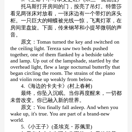
托马斯打开房间的门，按亮了吊灯。特蕾莎
看见两张床对放着，一张床边有一个带灯的床头
柜。一只巨大的蝴蝶被光线一惊，飞离灯罩，在
房间里盘旋。下面，传来钢琴和小提琴微弱的声
音。
原文：Tomas turned the key and switched on
the ceiling light. Tereza saw two beds pushed
together, one of them flanked by a bedside table
and lamp. Up out of the lampshade, startled by the
overhead light, flew a large nocturnal butterfly that
began circling the room. The strains of the piano
and violin rose up weakly from below.
4.《海边的卡夫卡》(村上春树)
最终，你坠入沉眠。当你再度醒来，一切都
未曾改变。你已融入新的世界。
原文：You finally fall asleep. And when you
wake up, it's true. You are part of a brand-new
world.
5.《小王子》(圣埃克・苏佩里)