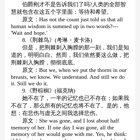
伯爵刚才不是告诉我们了吗?人类的全部智
慧就包含在这五个字里面：等待和希望。
原文：Has not the count just told us that all
human wisdom is summed up in two words?---
'Wait and hope.'
8.《荆棘鸟》(考琳・麦卡洛)
但是，把荆棘刺入胸膛的那一刻，我们是知
道的，明明白白。然而，我们依然要这么做，把
荆棘刺入胸膛，彻彻底底。
原文：But we, when we put the thorns in our
breasts, we know. We understand. And still we do
it. Still we do it.
9.《野棕榈》(福克纳)
她不在了，一半的记忆也已不存在；如果我
不在了，那么所有的记忆也将不在了。是的，他
想：在悲伤与虚无之间我选择悲伤。
原文：She was gone, and I lost about half
memory of her. If one day I was gone, all the
memory of her would gone with me. Yes, he think: