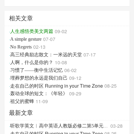
相关文章
09-02
·
人生感悟类美文两篇
07-07
·
A simple gesture
02-13
·
No Regrets
07-17
·
高三经典励志散文：一米远的天堂
10-08
·
人啊，什么是你的？
06-02
·
习惯了——衡中生活记忆
09-12
·
埋葬梦想的永远是我们自己
走在自己的时区 Running in your Time Zone
08-25
·
09-29
·
轰动全球的短文：《年轻》
11-09
·
祖父的蜜蜂
最新文章
03-28
·
听歌学英文︱高中英语人教版必修二第5单元 词汇
走在自己的时区 Running in your Time Zone
08-25
·