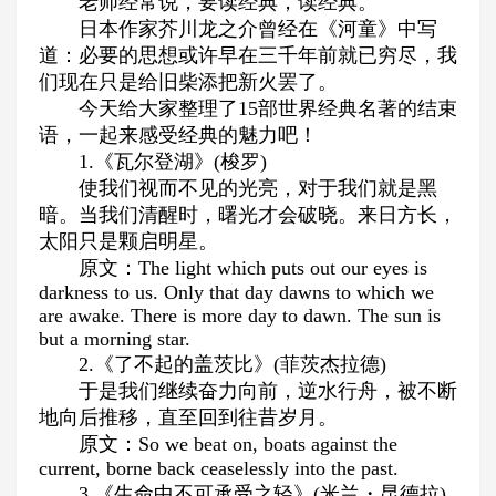
老师经常说，要读经典，读经典。
日本作家芥川龙之介曾经在《河童》中写
道：必要的思想或许早在三千年前就已穷尽，我
们现在只是给旧柴添把新火罢了。
今天给大家整理了15部世界经典名著的结束
语，一起来感受经典的魅力吧！
1.《瓦尔登湖》(梭罗)
使我们视而不见的光亮，对于我们就是黑
暗。当我们清醒时，曙光才会破晓。来日方长，
太阳只是颗启明星。
原文：The light which puts out our eyes is
darkness to us. Only that day dawns to which we
are awake. There is more day to dawn. The sun is
but a morning star.
2.《了不起的盖茨比》(菲茨杰拉德)
于是我们继续奋力向前，逆水行舟，被不断
地向后推移，直至回到往昔岁月。
原文：So we beat on, boats against the
current, borne back ceaselessly into the past.
3.《生命中不可承受之轻》(米兰・昆德拉)