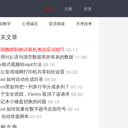
首页
注册
登录
助教学
心理减压
双语阅读
月考段考
相关文章
03-11
全国教师职称计算机考试应试技巧
11-08
使用SQL语句清空数据库所有表的数据
08-10
lv格式视频转mp4方法
09-22
办公室局域网打印机共享轻松设置
08-02
ord 如何自动生成目录
07-13
xcel里如何把一列多行等分成多列？
03-22
于安全原因，Firefox 取消了该请求
08-13
笔记本小键盘切换的问题
02-14
ord 如何批量在数字题号后加符号
07-01
S 自动答题脚本
最新文章