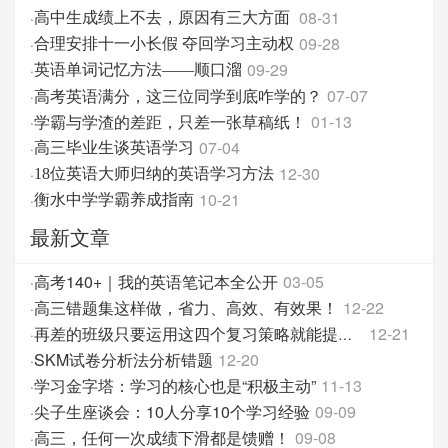
08-31
·
高中生成绩上不去，原因有三大方面
09-28
·
合理安排十一小长假 夺回学习主动权
09-29
·
英语单词记忆方法——顺口溜
高考英语满分，这三位同学到底咋学的？
07-07
·
学霸与学渣的差距，只差一张草稿纸！
01-13
·
07-04
·
高三毕业生谈英语学习
12-30
·
18位英语大师归纳的英语学习方法
10-21
·
衡水中学学霸养成指南
最新文章
高考140+｜我的英语笔记本全公开
03-05
·
高三错题集这样做，省力、高效、有效果！
12-22
·
12-21
·
再差的班级只要运用这四个复习策略就能提高班级成绩
SKM试卷分析法分析错题
12-20
·
学习金字塔：学习的核心也是“积极主动”
11-13
·
尖子生座谈会：10人分享10个学习经验
09-09
·
高三，任何一次成绩下滑都是馈赠！
09-08
·