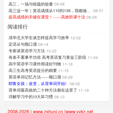
高三，一场与错题的较量
09-08
·
08-31
·
高三这一年｜英语成绩从110到136，我都做对了什么…
08-26
·
提高成绩的关键在课堂！——高效听课十法
阅读排行
12-02
·
清华北大学生谈怎样提高学习效率
09-14
·
定语从句顺口溜
10-23
·
专家谈英语学习方法
11-04
·
有条不紊事半功倍 高考英语复习黄金三阶段
11-18
·
高中英语学习课外阅读好刊物
11-15
·
高三生高考英语提分的精要
09-29
·
英语单词记忆方法——顺口溜
08-02
·
耶鲁女孩：改变，从背单词开始!
11-19
·
背单词最高效的二十种方法都在这里了
08-13
·
详解学习中的10大坏习惯
2008-2026 | www.zshunj.cn |www.yykz.net