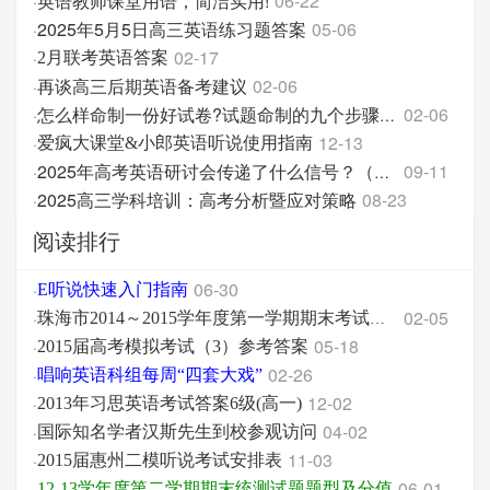
英语教师课堂用语，简洁实用!
06-22
·
2025年5月5日高三英语练习题答案
05-06
·
02-17
·
2月联考英语答案
再谈高三后期英语备考建议
02-06
·
02-06
·
怎么样命制一份好试卷?试题命制的九个步骤及注意事项
12-13
·
爱疯大课堂&小郎英语听说使用指南
09-11
·
2025年高考英语研讨会传递了什么信号？（第一轮复习
2025高三学科培训：高考分析暨应对策略
08-23
·
阅读排行
06-30
·
E听说快速入门指南
02-05
·
珠海市2014～2015学年度第一学期期末考试英语答案
05-18
·
2015届高考模拟考试（3）参考答案
02-26
·
唱响英语科组每周“四套大戏”
12-02
·
2013年习思英语考试答案6级(高一)
04-02
·
国际知名学者汉斯先生到校参观访问
11-03
·
2015届惠州二模听说考试安排表
06-01
·
12-13学年度第二学期期末统测试题题型及分值