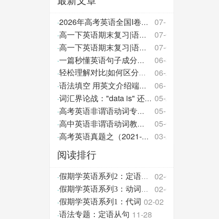
最新文章
07-14
·
2026年高考英语全国I卷长难句解析
07-06
·
高一下英语期末复习|语法填空：太空探索
07-04
·
高一下英语期末复习|语法填空 论语 Analects of Con
06-30
·
一篇秒懂英语句子成分（彩色版）
06-23
·
轻松理解对比|如何区分定语从句
06-19
·
语法填空 用英文介绍端午节
05-28
·
词汇界论战："data is" 还是 "data are"
05-19
·
高考英语非谓语动词专项训练100题（高考模拟题）
05-09
·
高中英语非谓语动词教材句子语法填空练习
03-29
·
高考英语真题之（2021-2025）名词性从句
阅读排行
02-02
·
假期学英语系列2：定语从句
02-04
·
假期学英语系列3：动词时态语态
02-02
·
假期学英语系列1：代词
11-28
·
语法专题：定语从句