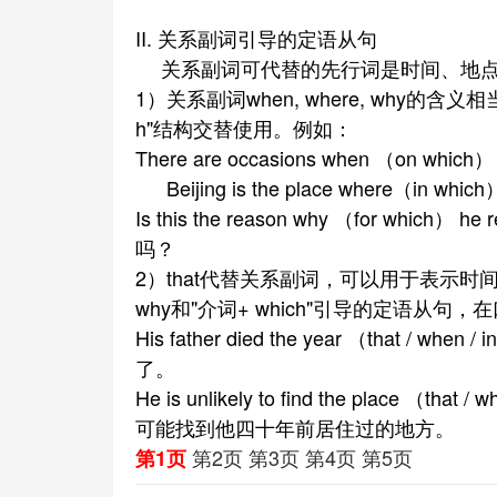
II. 关系副词引导的定语从句
关系副词可代替的先行词是时间、地点
1）关系副词when, where, why的含义相
h"结构交替使用。例如：
There are occasions when （on wh
Beijing is the place where（in w
Is this the reason why （for whic
吗？
2）that代替关系副词，可以用于表示时间、
why和"介词+ which"引导的定语从句，
His father died the year （that / 
了。
He is unlikely to find the place （that /
可能找到他四十年前居住过的地方。
第2页
第3页
第4页
第5页
第1页