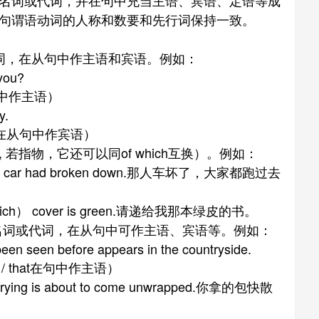
词或代词，并在句中充当主语、宾语、定语等成
句谓语动词的人称和数要和先行词保持一致。
，在从句中作主语和宾语。例如：
you?
句中作主语）
y.
t在从句中作宾语）
, 若指物，它还可以同of which互换）。例如：
 whose car had broken down.那人车坏了，大家都跑过去
of which） cover is green.请递给我那本绿皮的书。
事物的名词或代词，在从句中可作主语、宾语等。例如：
en seen before appears in the countryside.
 that在句中作主语）
carrying is about to come unwrapped.你拿的包快散