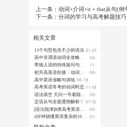
上一条：动词+介词+it + that从句(
·
下一条：分词的学习与高考解题技巧
·
相关文章
01-25
·
13个句型包含不少的语法
04-24
·
高中非谓语动词全攻略，太精辟！
11-28
·
带插入语的特殊疑问句使用四要素
08-10
·
初升高英语衔接：动词时态深化
高中英语省略句讲练
08-18
·
11-08
·
高考英语常考的动词时态
05-17
·
语法填空 天问一号着陆器“祝融”成功着陆火星
07-30
·
定语从句全面透彻解析！
03-04
·
[语法指津]9类高考英语必考介词辨析 （附介词固定搭配）
01-24
·
4分钟搞懂英语复杂的16种时态，你学会了吗？